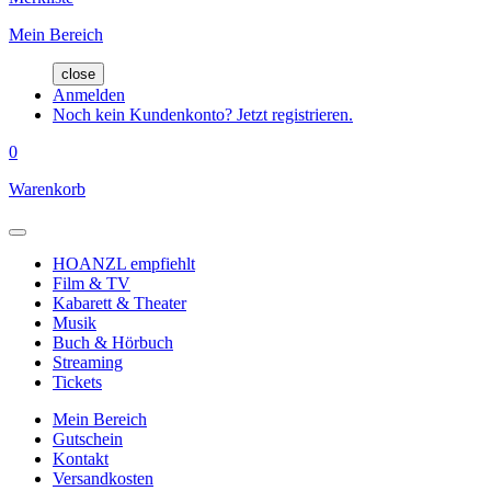
Mein Bereich
close
Anmelden
Noch kein Kundenkonto? Jetzt registrieren.
0
Warenkorb
HOANZL empfiehlt
Film & TV
Kabarett & Theater
Musik
Buch & Hörbuch
Streaming
Tickets
Mein Bereich
Gutschein
Kontakt
Versandkosten