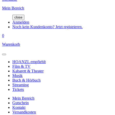
Mein Bereich
close
Anmelden
Noch kein Kundenkonto? Jetzt registrieren.
0
Warenkorb
HOANZL empfiehlt
Film & TV
Kabarett & Theater
Musik
Buch & Hörbuch
Streaming
Tickets
Mein Bereich
Gutschein
Kontakt
Versandkosten