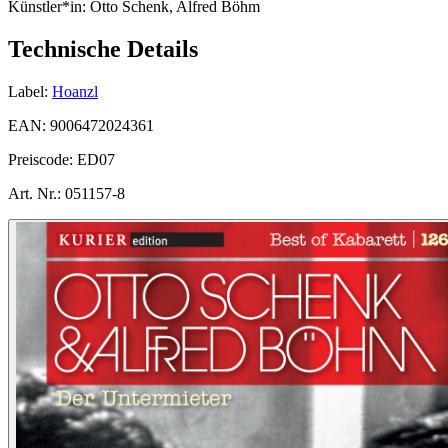
Künstler*in:
Otto Schenk, Alfred Böhm
Technische Details
Label:
Hoanzl
EAN:
9006472024361
Preiscode:
ED07
Art. Nr.:
051157-8