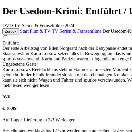
Der Usedom-Krimi: Entführt / 
DVD
TV Serien & Fernsehfilme
2024
Start
Film & TV
TV Serien & Fernsehfilme
Der Usedom-Kri
Zurück
Entführt:
Der erste Arbeitstag von Ellen Norgaard nach der Babypause endet mi
Staatsanwältin Karin Lossow setzen alles in Bewegung, um das Kind zu 
spurlos verschwand. Karin und Patrizia waren in Jugendjahren enge 
Ungebetene Gäste:
Karin Lossows Reetdachhaus steht in Flammen. Im letzten Moment kann
gebracht. In der Klinik freundet sie sich mit der ehemaligen Kranken
kann sie sich nicht. Wagen und Fahrer sind spurlos verschwunden. 
mehr lesen
weniger lesen
DVD
€ 16,99
Auf Lager. Lieferung in 2-3 Werktagen
Bestellungen werktags bis 12 Uhr werden noch am selben Tag versen