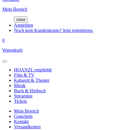
Mein Bereich
close
Anmelden
Noch kein Kundenkonto? Jetzt registrieren.
0
Warenkorb
HOANZL empfiehlt
Film & TV
Kabarett & Theater
Musik
Buch & Hörbuch
Streaming
Tickets
Mein Bereich
Gutschein
Kontakt
Versandkosten