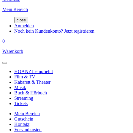
Mein Bereich
close
Anmelden
Noch kein Kundenkonto? Jetzt registrieren.
0
Warenkorb
HOANZL empfiehlt
Film & TV
Kabarett & Theater
Musik
Buch & Hörbuch
Streaming
Tickets
Mein Bereich
Gutschein
Kontakt
Versandkosten