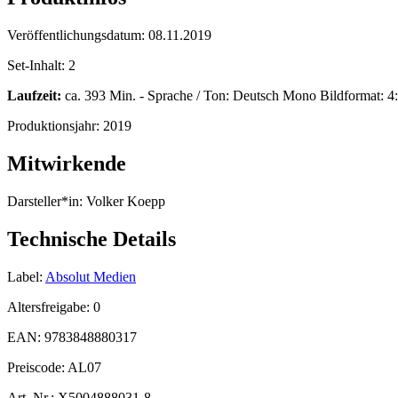
Veröffentlichungsdatum:
08.11.2019
Set-Inhalt:
2
Laufzeit:
ca. 393 Min. - Sprache / Ton: Deutsch Mono Bildformat: 4:3
Produktionsjahr:
2019
Mitwirkende
Darsteller*in:
Volker Koepp
Technische Details
Label:
Absolut Medien
Altersfreigabe:
0
EAN:
9783848880317
Preiscode:
AL07
Art. Nr.:
X5004888031-8