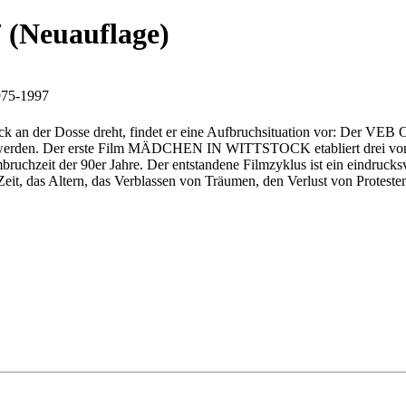
 (Neuauflage)
975-1997
ck an der Dosse dreht, findet er eine Aufbruchsituation vor: Der VEB 
 es werden. Der erste Film MÄDCHEN IN WITTSTOCK etabliert drei von 
mbruchzeit der 90er Jahre. Der entstandene Filmzyklus ist ein eindru
eit, das Altern, das Verblassen von Träumen, den Verlust von Proteste