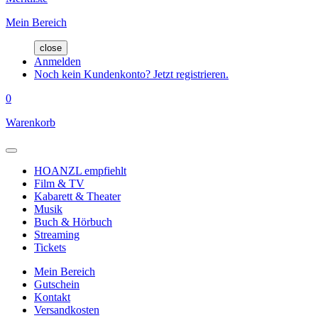
Mein Bereich
close
Anmelden
Noch kein Kundenkonto? Jetzt registrieren.
0
Warenkorb
HOANZL empfiehlt
Film & TV
Kabarett & Theater
Musik
Buch & Hörbuch
Streaming
Tickets
Mein Bereich
Gutschein
Kontakt
Versandkosten