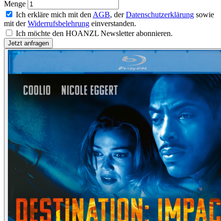
Menge
Ich erkläre mich mit den
AGB
, der
Datenschutzerklärung
sowie
mit der
Widerrufsbelehrung
einverstanden.
Ich möchte den HOANZL Newsletter abonnieren.