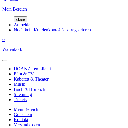
Mein Bereich
close
Anmelden
Noch kein Kundenkonto? Jetzt registrieren.
0
Warenkorb
HOANZL empfiehlt
Film & TV
Kabarett & Theater
Musik
Buch & Hörbuch
Streaming
Tickets
Mein Bereich
Gutschein
Kontakt
Versandkosten