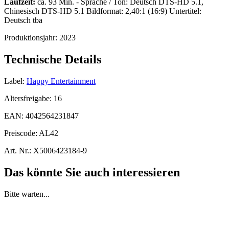
Laufzeit:
ca. 93 Min. - Sprache / Ton: Deutsch DTS-HD 5.1,
Chinesisch DTS-HD 5.1 Bildformat: 2,40:1 (16:9) Untertitel:
Deutsch tba
Produktionsjahr:
2023
Technische Details
Label:
Happy Entertainment
Altersfreigabe:
16
EAN:
4042564231847
Preiscode:
AL42
Art. Nr.:
X5006423184-9
Das könnte Sie auch interessieren
Bitte warten...