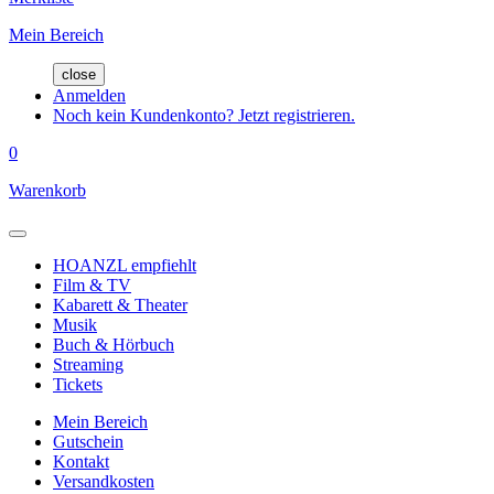
Mein Bereich
close
Anmelden
Noch kein Kundenkonto? Jetzt registrieren.
0
Warenkorb
HOANZL empfiehlt
Film & TV
Kabarett & Theater
Musik
Buch & Hörbuch
Streaming
Tickets
Mein Bereich
Gutschein
Kontakt
Versandkosten