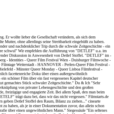
g. Er wollte lieber die Gesellschaft verändern, als sich dem
te Mutter, ohne allerdings seine Streitbarkeit eingebüßt zu haben.
nder und nachdenklicher Trip durch die schwule Zeitgeschichte - ein
 Jahre schwul'' Wir empfehlen die Aufführung von "DETLEF" u.a. im
nder Diskussion in Anwesenheit von Detlef Stoffel. "DETLEF" im -
Identities - Queer Film Festival Wien - Duisburger Filmwoche -
Filmtage Weiterstadt - HANNOVER - Perlen-Queer Film Festival -
efeld - Münster Queer Monday - Queer Lisboa Filmfestival -
hnlich facettenreiche Doku über einen außergewöhnlich
ein schöner Film über ein fast vergessenes Kapitel deutscher
gut gemachtes Stück schwuler Zeitgeschichte." Du & Ich "Sehr
e Verknüpfung von privater Lebensgeschichte und den großen
de, freizügige und engagierte Zeit. Bei allem Spaß, den man beim
TELF" trägt dazu bei, dass wir das nicht vergessen." Filmstarts.de
 geben Detlef Stoffel den Raum, Bilanz zu ziehen..." cinearte
zu haben, als je in einer Dokumentation zuvor, das allein schon
rafie über einen ungewöhnlichen Mann." Siegessäule ''Ein seltenes