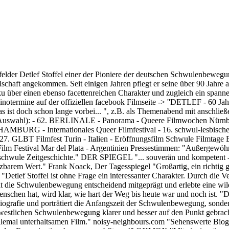
felder Detlef Stoffel einer der Pioniere der deutschen Schwulenbewegun
schaft angekommen. Seit einigen Jahren pflegt er seine über 90 Jahre al
ku über einen ebenso facettenreichen Charakter und zugleich ein spanne
 Kinotermine auf der offiziellen facebook Filmseite -> ''DETLEF - 60
doch schon lange vorbei... ", z.B. als Themenabend mit anschließe
hl): - 62. BERLINALE - Panorama - Queere Filmwochen Nürnberg - 
URG - Internationales Queer Filmfestival - 16. schwul-lesbische 
 Filmfest Turin - Italien - Eröffnungsfilm Schwule Filmtage Biel
t Film Festival Mar del Plata - Argentinien Pressestimmen: "Außergewö
e schwule Zeitgeschichte." DER SPIEGEL "... souverän und kompetent - 
barem Wert." Frank Noack, Der Tagesspiegel "Großartig, ein richtig 
n "Detlef Stoffel ist ohne Frage ein interessanter Charakter. Durch di
 hat die Schwulenbewegung entscheidend mitgeprägt und erlebte eine wil
chen hat, wird klar, wie hart der Weg bis heute war und noch ist. "DE
ografie und porträtiert die Anfangszeit der Schwulenbewegung, sondern
estlichen Schwulenbewegung klarer und besser auf den Punkt gebracht 
allemal unterhaltsamen Film." noisy-neighbours.com "Sehenswerte Biog