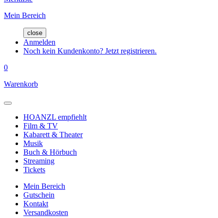
Mein Bereich
close
Anmelden
Noch kein Kundenkonto? Jetzt registrieren.
0
Warenkorb
HOANZL empfiehlt
Film & TV
Kabarett & Theater
Musik
Buch & Hörbuch
Streaming
Tickets
Mein Bereich
Gutschein
Kontakt
Versandkosten