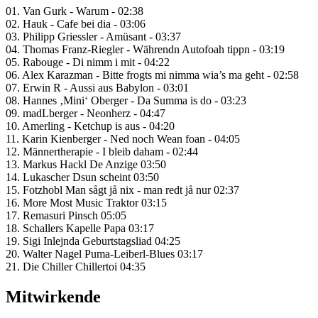
01. Van Gurk - Warum - 02:38
02. Hauk - Cafe bei dia - 03:06
03. Philipp Griessler - Amüsant - 03:37
04. Thomas Franz-Riegler - Währendn Autofoah tippn - 03:19
05. Rabouge - Di nimm i mit - 04:22
06. Alex Karazman - Bitte frogts mi nimma wia’s ma geht - 02:58
07. Erwin R - Aussi aus Babylon - 03:01
08. Hannes ‚Mini‘ Oberger - Da Summa is do - 03:23
09. madLberger - Neonherz - 04:47
10. Amerling - Ketchup is aus - 04:20
11. Karin Kienberger - Ned noch Wean foan - 04:05
12. Männertherapie - I bleib daham - 02:44
13. Markus Hackl De Anzige 03:50
14. Lukascher Dsun scheint 03:50
15. Fotzhobl Man sågt jå nix - man redt jå nur 02:37
16. More Most Music Traktor 03:15
17. Remasuri Pinsch 05:05
18. Schallers Kapelle Papa 03:17
19. Sigi Inlejnda Geburtstagsliad 04:25
20. Walter Nagel Puma-Leiberl-Blues 03:17
21. Die Chiller Chillertoi 04:35
Mitwirkende