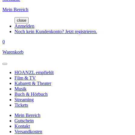
Mein Bereich
close
Anmelden
Noch kein Kundenkonto? Jetzt registrieren.
0
Warenkorb
HOANZL empfiehlt
Film & TV
Kabarett & Theater
Musik
Buch & Hörbuch
Streaming
Tickets
Mein Bereich
Gutschein
Kontakt
Versandkosten