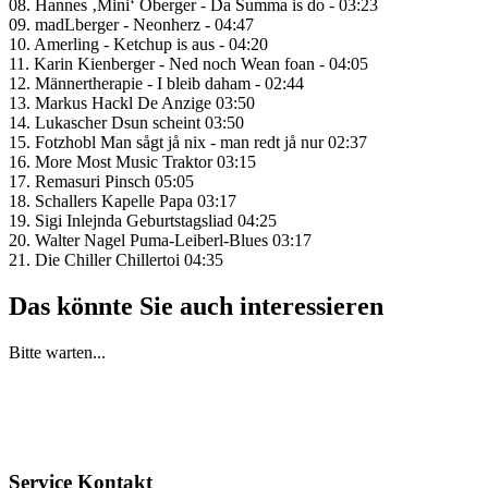
08. Hannes ‚Mini‘ Oberger - Da Summa is do - 03:23
09. madLberger - Neonherz - 04:47
10. Amerling - Ketchup is aus - 04:20
11. Karin Kienberger - Ned noch Wean foan - 04:05
12. Männertherapie - I bleib daham - 02:44
13. Markus Hackl De Anzige 03:50
14. Lukascher Dsun scheint 03:50
15. Fotzhobl Man sågt jå nix - man redt jå nur 02:37
16. More Most Music Traktor 03:15
17. Remasuri Pinsch 05:05
18. Schallers Kapelle Papa 03:17
19. Sigi Inlejnda Geburtstagsliad 04:25
20. Walter Nagel Puma-Leiberl-Blues 03:17
21. Die Chiller Chillertoi 04:35
Das könnte Sie auch interessieren
Bitte warten...
Service Kontakt