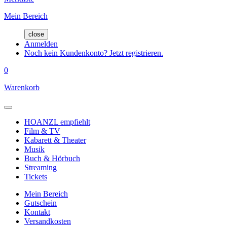
Mein Bereich
close
Anmelden
Noch kein Kundenkonto? Jetzt registrieren.
0
Warenkorb
HOANZL empfiehlt
Film & TV
Kabarett & Theater
Musik
Buch & Hörbuch
Streaming
Tickets
Mein Bereich
Gutschein
Kontakt
Versandkosten