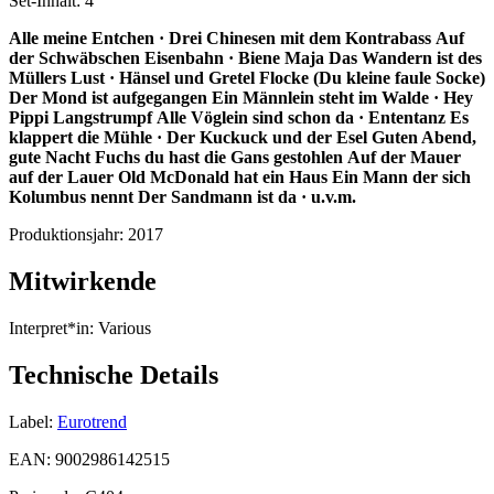
Set-Inhalt:
4
Alle meine Entchen · Drei Chinesen mit dem Kontrabass
Auf
der Schwäbschen Eisenbahn · Biene Maja
Das Wandern ist des
Müllers Lust · Hänsel und Gretel
Flocke (Du kleine faule Socke)
Der Mond ist aufgegangen
Ein Männlein steht im Walde · Hey
Pippi Langstrumpf
Alle Vöglein sind schon da · Ententanz
Es
klappert die Mühle · Der Kuckuck und der Esel
Guten Abend,
gute Nacht
Fuchs du hast die Gans gestohlen
Auf der Mauer
auf der Lauer
Old McDonald hat ein Haus
Ein Mann der sich
Kolumbus nennt
Der Sandmann ist da · u.v.m.
Produktionsjahr:
2017
Mitwirkende
Interpret*in:
Various
Technische Details
Label:
Eurotrend
EAN:
9002986142515