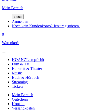
Mein Bereich
close
Anmelden
Noch kein Kundenkonto? Jetzt registrieren.
0
Warenkorb
HOANZL empfiehlt
Film & TV
Kabarett & Theater
Musik
Buch & Hörbuch
Streaming
Tickets
Mein Bereich
Gutschein
Kontakt
Versandkosten