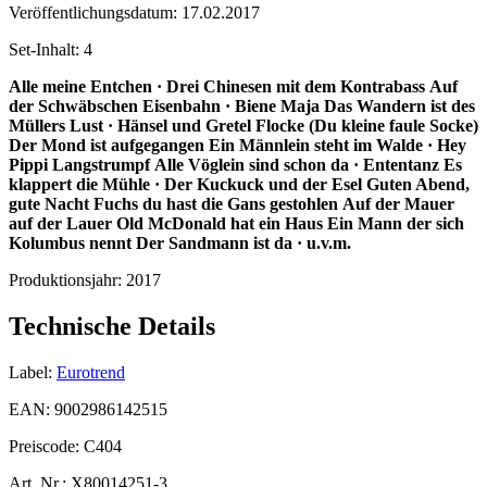
Veröffentlichungsdatum:
17.02.2017
Set-Inhalt:
4
Alle meine Entchen · Drei Chinesen mit dem Kontrabass
Auf
der Schwäbschen Eisenbahn · Biene Maja
Das Wandern ist des
Müllers Lust · Hänsel und Gretel
Flocke (Du kleine faule Socke)
Der Mond ist aufgegangen
Ein Männlein steht im Walde · Hey
Pippi Langstrumpf
Alle Vöglein sind schon da · Ententanz
Es
klappert die Mühle · Der Kuckuck und der Esel
Guten Abend,
gute Nacht
Fuchs du hast die Gans gestohlen
Auf der Mauer
auf der Lauer
Old McDonald hat ein Haus
Ein Mann der sich
Kolumbus nennt
Der Sandmann ist da · u.v.m.
Produktionsjahr:
2017
Technische Details
Label:
Eurotrend
EAN:
9002986142515
Preiscode:
C404
Art. Nr.:
X80014251-3