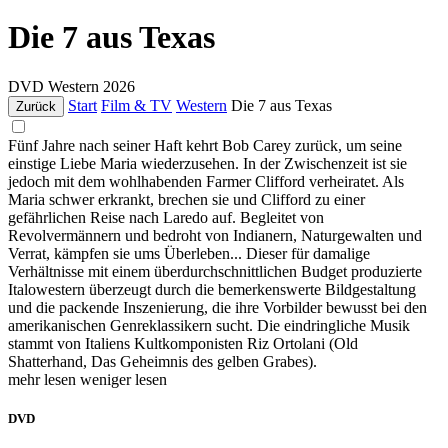
Die 7 aus Texas
DVD
Western
2026
Start
Film & TV
Western
Die 7 aus Texas
Zurück
Fünf Jahre nach seiner Haft kehrt Bob Carey zurück, um seine
einstige Liebe Maria wiederzusehen. In der Zwischenzeit ist sie
jedoch mit dem wohlhabenden Farmer Clifford verheiratet. Als
Maria schwer erkrankt, brechen sie und Clifford zu einer
gefährlichen Reise nach Laredo auf. Begleitet von
Revolvermännern und bedroht von Indianern, Naturgewalten und
Verrat, kämpfen sie ums Überleben... Dieser für damalige
Verhältnisse mit einem überdurchschnittlichen Budget produzierte
Italowestern überzeugt durch die bemerkenswerte Bildgestaltung
und die packende Inszenierung, die ihre Vorbilder bewusst bei den
amerikanischen Genreklassikern sucht. Die eindringliche Musik
stammt von Italiens Kultkomponisten Riz Ortolani (Old
Shatterhand, Das Geheimnis des gelben Grabes).
mehr lesen
weniger lesen
DVD