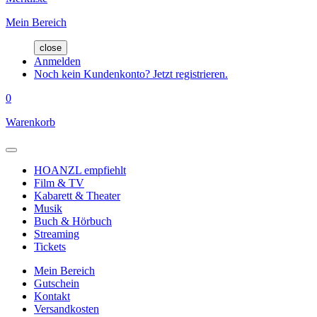
Mein Bereich
close
Anmelden
Noch kein Kundenkonto? Jetzt registrieren.
0
Warenkorb
HOANZL empfiehlt
Film & TV
Kabarett & Theater
Musik
Buch & Hörbuch
Streaming
Tickets
Mein Bereich
Gutschein
Kontakt
Versandkosten