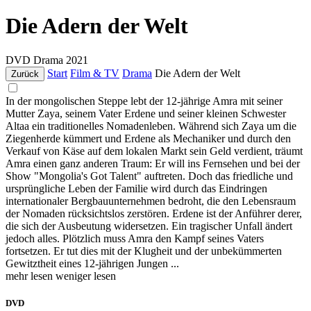
Die Adern der Welt
DVD
Drama
2021
Start
Film & TV
Drama
Die Adern der Welt
Zurück
In der mongolischen Steppe lebt der 12-jährige Amra mit seiner
Mutter Zaya, seinem Vater Erdene und seiner kleinen Schwester
Altaa ein traditionelles Nomadenleben. Während sich Zaya um die
Ziegenherde kümmert und Erdene als Mechaniker und durch den
Verkauf von Käse auf dem lokalen Markt sein Geld verdient, träumt
Amra einen ganz anderen Traum: Er will ins Fernsehen und bei der
Show "Mongolia's Got Talent" auftreten. Doch das friedliche und
ursprüngliche Leben der Familie wird durch das Eindringen
internationaler Bergbauunternehmen bedroht, die den Lebensraum
der Nomaden rücksichtslos zerstören. Erdene ist der Anführer derer,
die sich der Ausbeutung widersetzen. Ein tragischer Unfall ändert
jedoch alles. Plötzlich muss Amra den Kampf seines Vaters
fortsetzen. Er tut dies mit der Klugheit und der unbekümmerten
Gewitztheit eines 12-jährigen Jungen ...
mehr lesen
weniger lesen
DVD