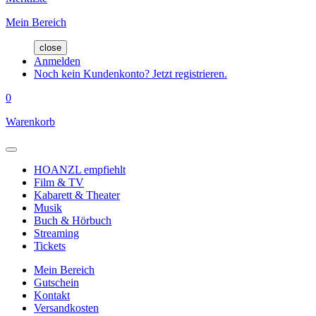
Mein Bereich
close
Anmelden
Noch kein Kundenkonto? Jetzt registrieren.
0
Warenkorb
HOANZL empfiehlt
Film & TV
Kabarett & Theater
Musik
Buch & Hörbuch
Streaming
Tickets
Mein Bereich
Gutschein
Kontakt
Versandkosten