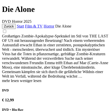
Die Alone
DVD
Horror
2025
Start
Film & TV
Horror
Die Alone
Zurück
Großartiges Zombie-Apokalypse-Spektakel im Stil von THE LAST
OF US mit herausragender Besetzung! Nach einem verheerenden
Autounfall erwacht Ethan in einer zerstörten, postapokalyptischen
Welt - menschenleer, überwuchert und tödlich. Ein mysteriöser
Virus hat die Toten in pflanzenartige, gefräßige Zombie-Kreaturen
verwandelt. Während der verzweifelten Suche nach seiner
verschwundenen Freundin Emma trifft Ethan auf Mae (Carrie-Anne
Moss), eine misstrauische, aber kluge Überlebenskünstlerin.
Gemeinsam kämpfen sie sich durch die gefährliche Wildnis einer
Welt im Verfall, während die Bedrohung wächst …
mehr lesen
weniger lesen
DVD
€ 12,99
DVD + Blu-Ray