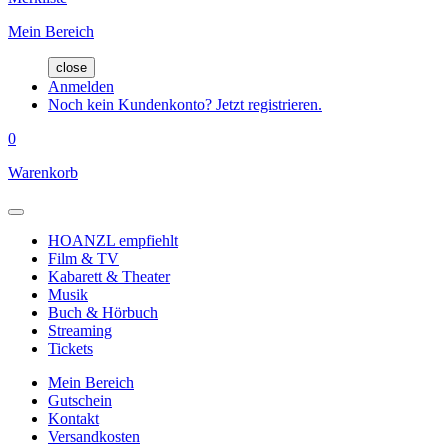
Mein Bereich
close
Anmelden
Noch kein Kundenkonto? Jetzt registrieren.
0
Warenkorb
HOANZL empfiehlt
Film & TV
Kabarett & Theater
Musik
Buch & Hörbuch
Streaming
Tickets
Mein Bereich
Gutschein
Kontakt
Versandkosten