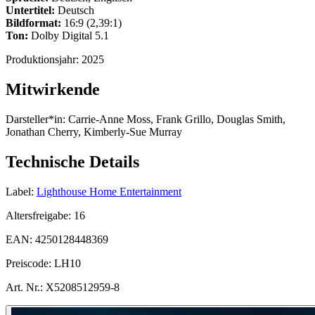
Untertitel:
Deutsch
Bildformat:
16:9 (2,39:1)
Ton:
Dolby Digital 5.1
Produktionsjahr:
2025
Mitwirkende
Darsteller*in:
Carrie-Anne Moss, Frank Grillo, Douglas Smith,
Jonathan Cherry, Kimberly-Sue Murray
Technische Details
Label:
Lighthouse Home Entertainment
Altersfreigabe:
16
EAN:
4250128448369
Preiscode:
LH10
Art. Nr.:
X5208512959-8