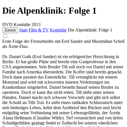
Die Alpenklinik: Folge 1
DVD
Komödie
2013
Start
Film & TV
Komödie
Die Alpenklinik: Folge 1
Zurück
Erste Folge der Fernsehreihe mit Erol Sander und Maximilian Schell
als Ärzte-Duo.
Dr. Daniel Guth (Erol Sander) ist ein erfolgreicher Herzchirurg in
Berlin. Er hat große Pläne und bereits eine Gastprofessur in den
USA angenommen. Sein Bruder Till soll noch vor Daniel mit seiner
Familie nach Amerika übersiedeln. Die Koffer sind bereits gepackt.
Doch dann passiert das Entsetzliche. Till verunglückt mit seinem
Motorrad und wird mit schwersten inneren Verletzungen ins
Krankenhaus eingeliefert. Daniel besteht darauf seinen Bruder zu
operieren. Doch er kann ihn nicht retten. Till stirbt unter seinen
Händen. Daniel macht sich schwere Vorwürfe und gibt sich selbst
die Schuld an Tills Tod. Er zieht einen radikalen Schlussstrich unter
sein bisheriges Leben, kehrt dem Arztberuf den Rücken und bricht
endgültig seine Verbindung mit seiner Lebensgefährtin, der Ärztin
Alana Hellmann (Claudine Wilde). Tief verunsichert und von tiefen
Schuldgefühlen geplagt findet er Zuflucht bei seinem väterlichen