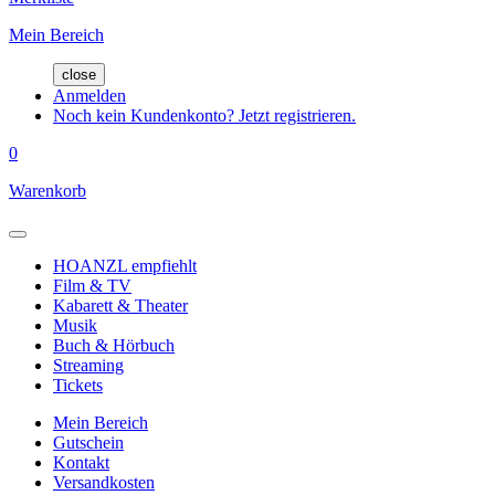
Mein Bereich
close
Anmelden
Noch kein Kundenkonto? Jetzt registrieren.
0
Warenkorb
HOANZL empfiehlt
Film & TV
Kabarett & Theater
Musik
Buch & Hörbuch
Streaming
Tickets
Mein Bereich
Gutschein
Kontakt
Versandkosten