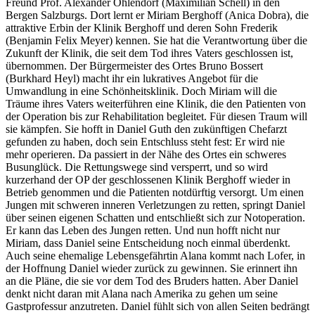
Freund Prof. Alexander Ohlendorf (Maximilian Schell) in den
Bergen Salzburgs. Dort lernt er Miriam Berghoff (Anica Dobra), die
attraktive Erbin der Klinik Berghoff und deren Sohn Frederik
(Benjamin Felix Meyer) kennen. Sie hat die Verantwortung über die
Zukunft der Klinik, die seit dem Tod ihres Vaters geschlossen ist,
übernommen. Der Bürgermeister des Ortes Bruno Bossert
(Burkhard Heyl) macht ihr ein lukratives Angebot für die
Umwandlung in eine Schönheitsklinik. Doch Miriam will die
Träume ihres Vaters weiterführen eine Klinik, die den Patienten von
der Operation bis zur Rehabilitation begleitet. Für diesen Traum will
sie kämpfen. Sie hofft in Daniel Guth den zukünftigen Chefarzt
gefunden zu haben, doch sein Entschluss steht fest: Er wird nie
mehr operieren. Da passiert in der Nähe des Ortes ein schweres
Busunglück. Die Rettungswege sind versperrt, und so wird
kurzerhand der OP der geschlossenen Klinik Berghoff wieder in
Betrieb genommen und die Patienten notdürftig versorgt. Um einen
Jungen mit schweren inneren Verletzungen zu retten, springt Daniel
über seinen eigenen Schatten und entschließt sich zur Notoperation.
Er kann das Leben des Jungen retten. Und nun hofft nicht nur
Miriam, dass Daniel seine Entscheidung noch einmal überdenkt.
Auch seine ehemalige Lebensgefährtin Alana kommt nach Lofer, in
der Hoffnung Daniel wieder zurück zu gewinnen. Sie erinnert ihn
an die Pläne, die sie vor dem Tod des Bruders hatten. Aber Daniel
denkt nicht daran mit Alana nach Amerika zu gehen um seine
Gastprofessur anzutreten. Daniel fühlt sich von allen Seiten bedrängt