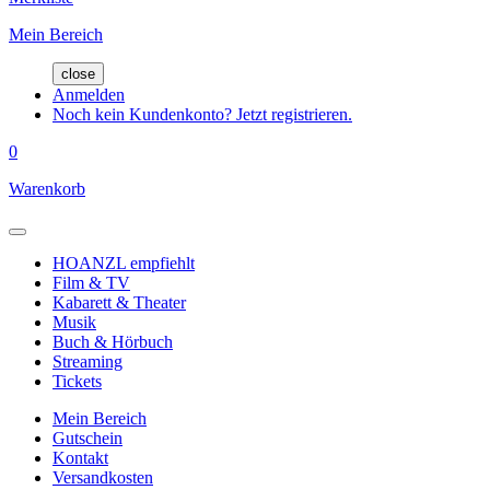
Mein Bereich
close
Anmelden
Noch kein Kundenkonto? Jetzt registrieren.
0
Warenkorb
HOANZL empfiehlt
Film & TV
Kabarett & Theater
Musik
Buch & Hörbuch
Streaming
Tickets
Mein Bereich
Gutschein
Kontakt
Versandkosten