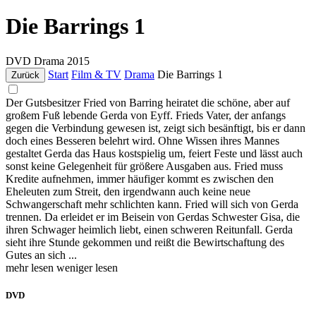
Die Barrings 1
DVD
Drama
2015
Start
Film & TV
Drama
Die Barrings 1
Zurück
Der Gutsbesitzer Fried von Barring heiratet die schöne, aber auf
großem Fuß lebende Gerda von Eyff. Frieds Vater, der anfangs
gegen die Verbindung gewesen ist, zeigt sich besänftigt, bis er dann
doch eines Besseren belehrt wird. Ohne Wissen ihres Mannes
gestaltet Gerda das Haus kostspielig um, feiert Feste und lässt auch
sonst keine Gelegenheit für größere Ausgaben aus. Fried muss
Kredite aufnehmen, immer häufiger kommt es zwischen den
Eheleuten zum Streit, den irgendwann auch keine neue
Schwangerschaft mehr schlichten kann. Fried will sich von Gerda
trennen. Da erleidet er im Beisein von Gerdas Schwester Gisa, die
ihren Schwager heimlich liebt, einen schweren Reitunfall. Gerda
sieht ihre Stunde gekommen und reißt die Bewirtschaftung des
Gutes an sich ...
mehr lesen
weniger lesen
DVD