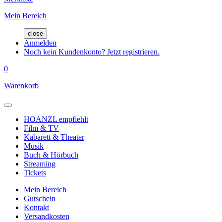
Mein Bereich
close
Anmelden
Noch kein Kundenkonto? Jetzt registrieren.
0
Warenkorb
HOANZL empfiehlt
Film & TV
Kabarett & Theater
Musik
Buch & Hörbuch
Streaming
Tickets
Mein Bereich
Gutschein
Kontakt
Versandkosten