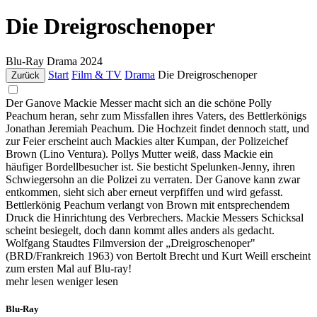
Die Dreigroschenoper
Blu-Ray
Drama
2024
Start
Film & TV
Drama
Die Dreigroschenoper
Zurück
Der Ganove Mackie Messer macht sich an die schöne Polly
Peachum heran, sehr zum Missfallen ihres Vaters, des Bettlerkönigs
Jonathan Jeremiah Peachum. Die Hochzeit findet dennoch statt, und
zur Feier erscheint auch Mackies alter Kumpan, der Polizeichef
Brown (Lino Ventura). Pollys Mutter weiß, dass Mackie ein
häufiger Bordellbesucher ist. Sie besticht Spelunken-Jenny, ihren
Schwiegersohn an die Polizei zu verraten. Der Ganove kann zwar
entkommen, sieht sich aber erneut verpfiffen und wird gefasst.
Bettlerkönig Peachum verlangt von Brown mit entsprechendem
Druck die Hinrichtung des Verbrechers. Mackie Messers Schicksal
scheint besiegelt, doch dann kommt alles anders als gedacht.
Wolfgang Staudtes Filmversion der „Dreigroschenoper"
(BRD/Frankreich 1963) von Bertolt Brecht und Kurt Weill erscheint
zum ersten Mal auf Blu-ray!
mehr lesen
weniger lesen
Blu-Ray