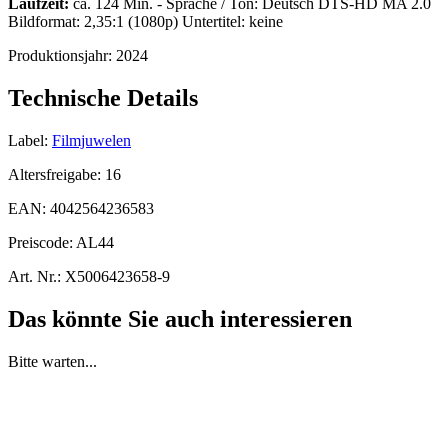
Laufzeit:
ca. 124 Min. - Sprache / Ton: Deutsch DTS-HD MA 2.0
Bildformat: 2,35:1 (1080p) Untertitel: keine
Produktionsjahr:
2024
Technische Details
Label:
Filmjuwelen
Altersfreigabe:
16
EAN:
4042564236583
Preiscode:
AL44
Art. Nr.:
X5006423658-9
Das könnte Sie auch interessieren
Bitte warten...