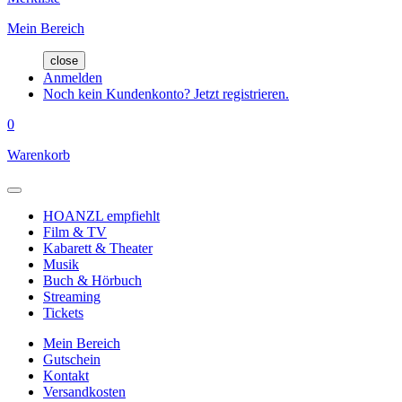
Mein Bereich
close
Anmelden
Noch kein Kundenkonto? Jetzt registrieren.
0
Warenkorb
HOANZL empfiehlt
Film & TV
Kabarett & Theater
Musik
Buch & Hörbuch
Streaming
Tickets
Mein Bereich
Gutschein
Kontakt
Versandkosten