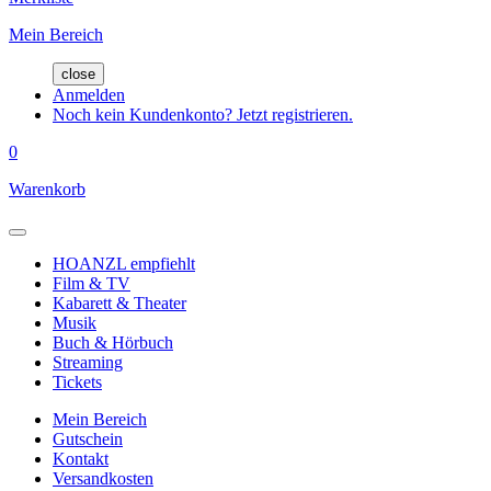
Mein Bereich
close
Anmelden
Noch kein Kundenkonto? Jetzt registrieren.
0
Warenkorb
HOANZL empfiehlt
Film & TV
Kabarett & Theater
Musik
Buch & Hörbuch
Streaming
Tickets
Mein Bereich
Gutschein
Kontakt
Versandkosten