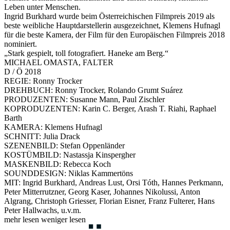
Leben unter Menschen.
Ingrid Burkhard wurde beim Österreichischen Filmpreis 2019 als
beste weibliche Hauptdarstellerin ausgezeichnet, Klemens Hufnagl
für die beste Kamera, der Film für den Europäischen Filmpreis 2018
nominiert.
„Stark gespielt, toll fotografiert. Haneke am Berg.“
MICHAEL OMASTA, FALTER
D / Ö 2018
REGIE: Ronny Trocker
DREHBUCH: Ronny Trocker, Rolando Grumt Suárez
PRODUZENTEN: Susanne Mann, Paul Zischler
KOPRODUZENTEN: Karin C. Berger, Arash T. Riahi, Raphael
Barth
KAMERA: Klemens Hufnagl
SCHNITT: Julia Drack
SZENENBILD: Stefan Oppenländer
KOSTÜMBILD: Nastassja Kinspergher
MASKENBILD: Rebecca Koch
SOUNDDESIGN: Niklas Kammertöns
MIT: Ingrid Burkhard, Andreas Lust, Orsi Tóth, Hannes Perkmann,
Peter Mitterrutzner, Georg Kaser, Johannes Nikolussi, Anton
Algrang, Christoph Griesser, Florian Eisner, Franz Fulterer, Hans
Peter Hallwachs, u.v.m.
mehr lesen
weniger lesen