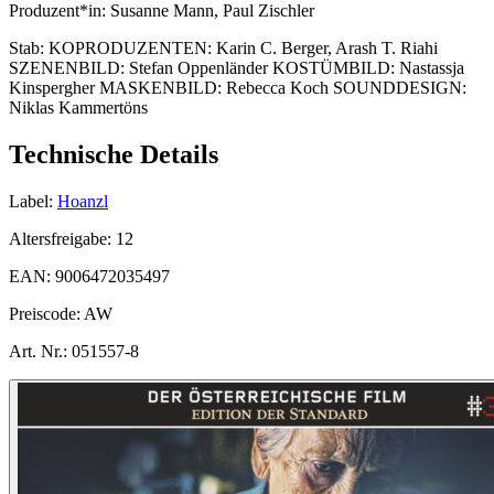
Produzent*in:
Susanne Mann, Paul Zischler
Stab:
KOPRODUZENTEN: Karin C. Berger, Arash T. Riahi
SZENENBILD: Stefan Oppenländer KOSTÜMBILD: Nastassja
Kinspergher MASKENBILD: Rebecca Koch SOUNDDESIGN:
Niklas Kammertöns
Technische Details
Label:
Hoanzl
Altersfreigabe:
12
EAN:
9006472035497
Preiscode:
AW
Art. Nr.:
051557-8