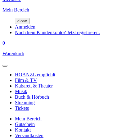
Mein Bereich
close
Anmelden
Noch kein Kundenkonto? Jetzt registrieren.
0
Warenkorb
HOANZL empfiehlt
Film & TV
Kabarett & Theater
Musik
Buch & Hörbuch
Streaming
Tickets
Mein Bereich
Gutschein
Kontakt
Versandkosten