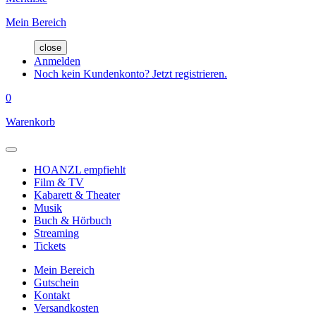
Mein Bereich
close
Anmelden
Noch kein Kundenkonto? Jetzt registrieren.
0
Warenkorb
HOANZL empfiehlt
Film & TV
Kabarett & Theater
Musik
Buch & Hörbuch
Streaming
Tickets
Mein Bereich
Gutschein
Kontakt
Versandkosten