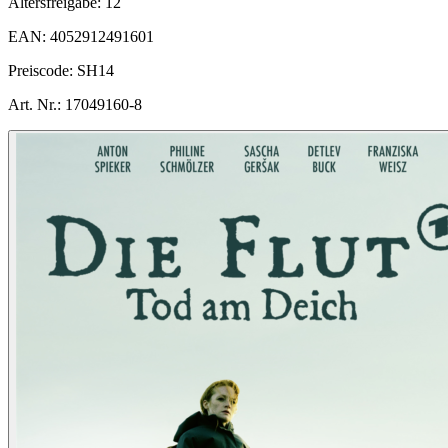
Altersfreigabe:
12
EAN:
4052912491601
Preiscode:
SH14
Art. Nr.:
17049160-8