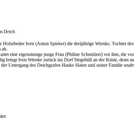
am Deich
nge Hofarbeiter Iven (Anton Spieker) die dreijährige Wienke, Tochter 
 ab.
wartet eine eigensinnige junge Frau (Philine Schmölzer) vor ihm, die von 
lig bringt Iven Wienke zurück ins Dorf Stegebüll an der Küste, denn au
der der Untergang des Deichgrafen Hauke Haien und seiner Familie una
det