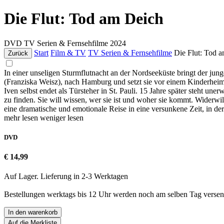
Die Flut: Tod am Deich
DVD
TV Serien & Fernsehfilme
2024
Start
Film & TV
TV Serien & Fernsehfilme
Die Flut: Tod 
Zurück
In einer unseligen Sturmflutnacht an der Nordseeküste bringt der ju
(Franziska Weisz), nach Hamburg und setzt sie vor einem Kinderheim
Iven selbst endet als Türsteher in St. Pauli. 15 Jahre später steht uner
zu finden. Sie will wissen, wer sie ist und woher sie kommt. Widerwil
eine dramatische und emotionale Reise in eine versunkene Zeit, in 
mehr lesen
weniger lesen
DVD
€ 14,99
Auf Lager. Lieferung in 2-3 Werktagen
Bestellungen werktags bis 12 Uhr werden noch am selben Tag versen
In den warenkorb
Auf die Merkliste