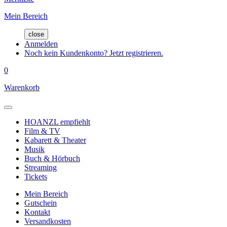
Mein Bereich
close
Anmelden
Noch kein Kundenkonto? Jetzt registrieren.
0
Warenkorb
HOANZL empfiehlt
Film & TV
Kabarett & Theater
Musik
Buch & Hörbuch
Streaming
Tickets
Mein Bereich
Gutschein
Kontakt
Versandkosten