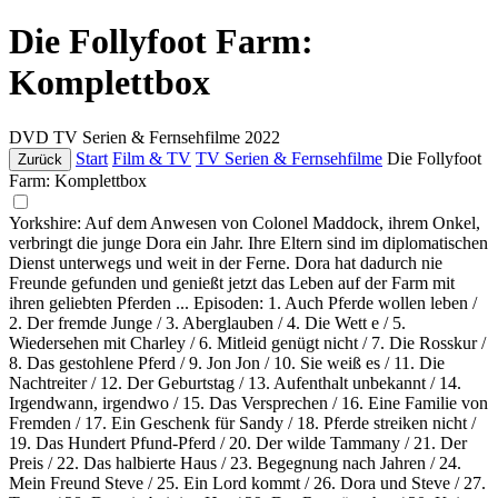
Die Follyfoot Farm:
Komplettbox
DVD
TV Serien & Fernsehfilme
2022
Start
Film & TV
TV Serien & Fernsehfilme
Die Follyfoot
Zurück
Farm: Komplettbox
Yorkshire: Auf dem Anwesen von Colonel Maddock, ihrem Onkel,
verbringt die junge Dora ein Jahr. Ihre Eltern sind im diplomatischen
Dienst unterwegs und weit in der Ferne. Dora hat dadurch nie
Freunde gefunden und genießt jetzt das Leben auf der Farm mit
ihren geliebten Pferden ... Episoden: 1. Auch Pferde wollen leben /
2. Der fremde Junge / 3. Aberglauben / 4. Die Wett e / 5.
Wiedersehen mit Charley / 6. Mitleid genügt nicht / 7. Die Rosskur /
8. Das gestohlene Pferd / 9. Jon Jon / 10. Sie weiß es / 11. Die
Nachtreiter / 12. Der Geburtstag / 13. Aufenthalt unbekannt / 14.
Irgendwann, irgendwo / 15. Das Versprechen / 16. Eine Familie von
Fremden / 17. Ein Geschenk für Sandy / 18. Pferde streiken nicht /
19. Das Hundert Pfund-Pferd / 20. Der wilde Tammany / 21. Der
Preis / 22. Das halbierte Haus / 23. Begegnung nach Jahren / 24.
Mein Freund Steve / 25. Ein Lord kommt / 26. Dora und Steve / 27.