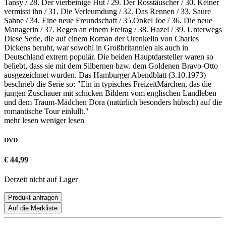
Tansy / 28. Der vierbeinige Hut / 29. Der Rosstäuscher / 30. Keiner
vermisst ihn / 31. Die Verleumdung / 32. Das Rennen / 33. Saure
Sahne / 34. Eine neue Freundschaft / 35.Onkel Joe / 36. Die neue
Managerin / 37. Regen an einem Freitag / 38. Hazel / 39. Unterwegs
Diese Serie, die auf einem Roman der Urenkelin von Charles
Dickens beruht, war sowohl in Großbritannien als auch in
Deutschland extrem populär. Die beiden Hauptdarsteller waren so
beliebt, dass sie mit dem Silbernen bzw. dem Goldenen Bravo-Otto
ausgezeichnet wurden. Das Hamburger Abendblatt (3.10.1973)
beschrieb die Serie so: "Ein in typisches FreizeitMärchen, das die
jungen Zuschauer mit schicken Bildern vom englischen Landleben
und dem Traum-Mädchen Dora (natürlich besonders hübsch) auf die
romantische Tour einlullt."
mehr lesen
weniger lesen
DVD
€ 44,99
Derzeit nicht auf Lager
Produkt anfragen
Auf die Merkliste