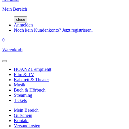
Mein Bereich
close
Anmelden
Noch kein Kundenkonto? Jetzt registrieren.
0
Warenkorb
HOANZL empfiehlt
Film & TV
Kabarett & Theater
Musik
Buch & Hörbuch
Streaming
Tickets
Mein Bereich
Gutschein
Kontakt
Versandkosten