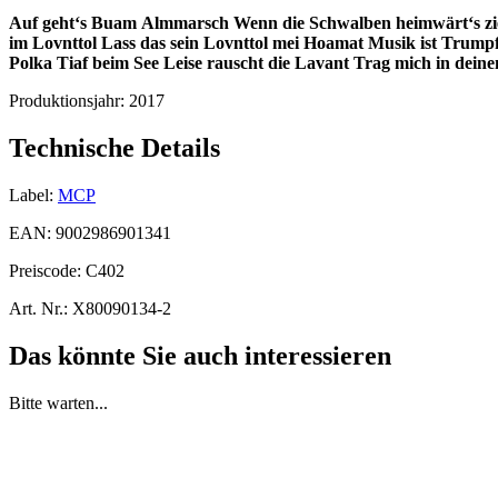
Auf geht‘s Buam
Almmarsch
Wenn die Schwalben heimwärt‘s z
im Lovnttol
Lass das sein
Lovnttol mei Hoamat
Musik ist Trump
Polka
Tiaf beim See
Leise rauscht die Lavant
Trag mich in dein
Produktionsjahr:
2017
Technische Details
Label:
MCP
EAN:
9002986901341
Preiscode:
C402
Art. Nr.:
X80090134-2
Das könnte Sie auch interessieren
Bitte warten...