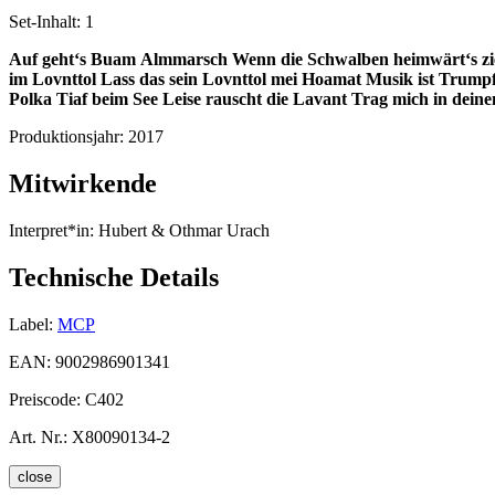
Set-Inhalt:
1
Auf geht‘s Buam
Almmarsch
Wenn die Schwalben heimwärt‘s z
im Lovnttol
Lass das sein
Lovnttol mei Hoamat
Musik ist Trump
Polka
Tiaf beim See
Leise rauscht die Lavant
Trag mich in dein
Produktionsjahr:
2017
Mitwirkende
Interpret*in:
Hubert & Othmar Urach
Technische Details
Label:
MCP
EAN:
9002986901341
Preiscode:
C402
Art. Nr.:
X80090134-2
close