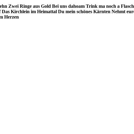
iehn
Zwei Ringe aus Gold
Bei uns dahoam
Trink ma noch a Flasch
f
Das Kirchlein im Heimattal
Du mein schönes Kärnten
Nehmt eur
em Herzen