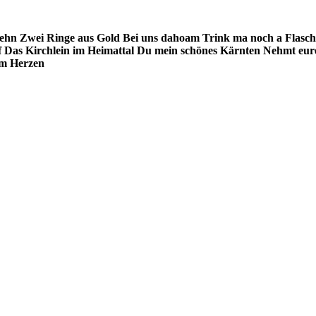
iehn
Zwei Ringe aus Gold
Bei uns dahoam
Trink ma noch a Flasch
f
Das Kirchlein im Heimattal
Du mein schönes Kärnten
Nehmt eur
em Herzen