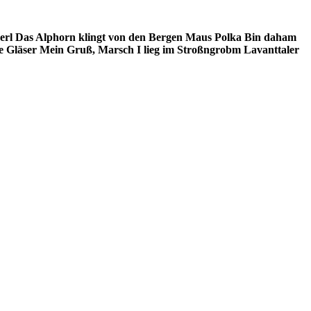
erl
Das Alphorn klingt von den Bergen
Maus Polka
Bin daham
e Gläser
Mein Gruß, Marsch
I lieg im Stroßngrobm
Lavanttaler