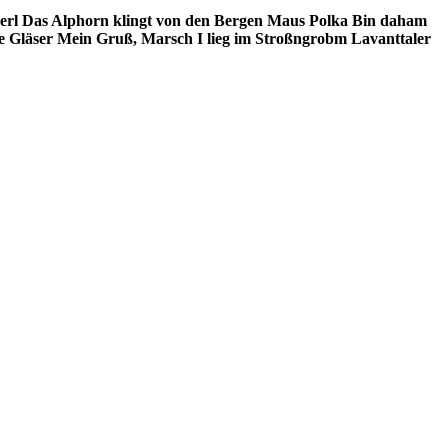
erl
Das Alphorn klingt von den Bergen
Maus Polka
Bin daham
e Gläser
Mein Gruß, Marsch
I lieg im Stroßngrobm
Lavanttaler