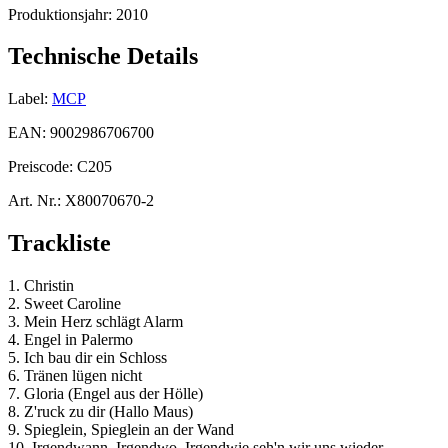
Produktionsjahr:
2010
Technische Details
Label:
MCP
EAN:
9002986706700
Preiscode:
C205
Art. Nr.:
X80070670-2
Trackliste
1. Christin
2. Sweet Caroline
3. Mein Herz schlägt Alarm
4. Engel in Palermo
5. Ich bau dir ein Schloss
6. Tränen lügen nicht
7. Gloria (Engel aus der Hölle)
8. Z'ruck zu dir (Hallo Maus)
9. Spieglein, Spieglein an der Wand
10. Irgendwann, Irgendwo, Irgendwie seh'n wir uns wieder