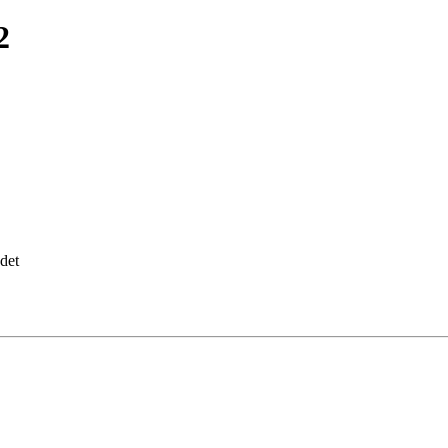
2
det