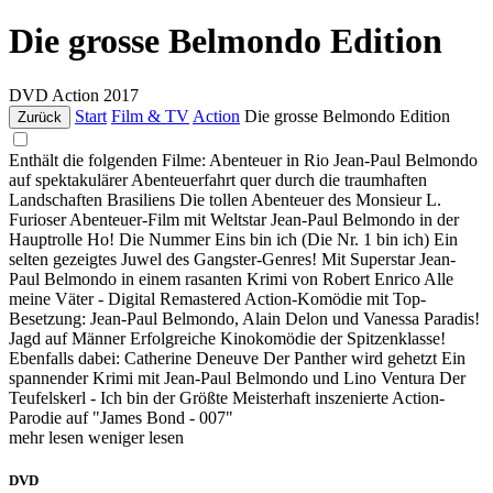
Die grosse Belmondo Edition
DVD
Action
2017
Start
Film & TV
Action
Die grosse Belmondo Edition
Zurück
Enthält die folgenden Filme: Abenteuer in Rio Jean-Paul Belmondo
auf spektakulärer Abenteuerfahrt quer durch die traumhaften
Landschaften Brasiliens Die tollen Abenteuer des Monsieur L.
Furioser Abenteuer-Film mit Weltstar Jean-Paul Belmondo in der
Hauptrolle Ho! Die Nummer Eins bin ich (Die Nr. 1 bin ich) Ein
selten gezeigtes Juwel des Gangster-Genres! Mit Superstar Jean-
Paul Belmondo in einem rasanten Krimi von Robert Enrico Alle
meine Väter - Digital Remastered Action-Komödie mit Top-
Besetzung: Jean-Paul Belmondo, Alain Delon und Vanessa Paradis!
Jagd auf Männer Erfolgreiche Kinokomödie der Spitzenklasse!
Ebenfalls dabei: Catherine Deneuve Der Panther wird gehetzt Ein
spannender Krimi mit Jean-Paul Belmondo und Lino Ventura Der
Teufelskerl - Ich bin der Größte Meisterhaft inszenierte Action-
Parodie auf "James Bond - 007"
mehr lesen
weniger lesen
DVD