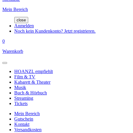
Mein Bereich
close
Anmelden
Noch kein Kundenkonto? Jetzt registrieren.
0
Warenkorb
HOANZL empfiehlt
Film & TV
Kabarett & Theater
Musik
Buch & Hörbuch
Streaming
Tickets
Mein Bereich
Gutschein
Kontakt
Versandkosten