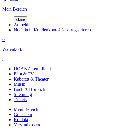
Mein Bereich
close
Anmelden
Noch kein Kundenkonto? Jetzt registrieren.
0
Warenkorb
HOANZL empfiehlt
Film & TV
Kabarett & Theater
Musik
Buch & Hörbuch
Streaming
Tickets
Mein Bereich
Gutschein
Kontakt
Versandkosten