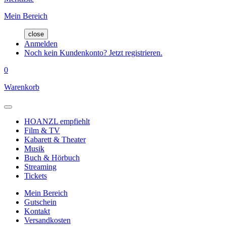
Mein Bereich
close
Anmelden
Noch kein Kundenkonto? Jetzt registrieren.
0
Warenkorb
HOANZL empfiehlt
Film & TV
Kabarett & Theater
Musik
Buch & Hörbuch
Streaming
Tickets
Mein Bereich
Gutschein
Kontakt
Versandkosten