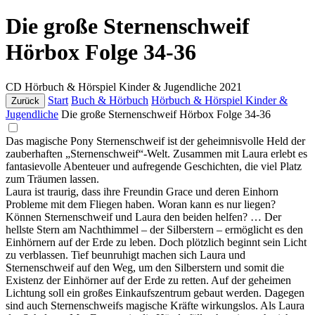
Die große Sternenschweif
Hörbox Folge 34-36
CD
Hörbuch & Hörspiel Kinder & Jugendliche
2021
Start
Buch & Hörbuch
Hörbuch & Hörspiel Kinder &
Zurück
Jugendliche
Die große Sternenschweif Hörbox Folge 34-36
Das magische Pony Sternenschweif ist der geheimnisvolle Held der
zauberhaften „Sternenschweif“-Welt. Zusammen mit Laura erlebt es
fantasievolle Abenteuer und aufregende Geschichten, die viel Platz
zum Träumen lassen.
Laura ist traurig, dass ihre Freundin Grace und deren Einhorn
Probleme mit dem Fliegen haben. Woran kann es nur liegen?
Können Sternenschweif und Laura den beiden helfen? … Der
hellste Stern am Nachthimmel – der Silberstern – ermöglicht es den
Einhörnern auf der Erde zu leben. Doch plötzlich beginnt sein Licht
zu verblassen. Tief beunruhigt machen sich Laura und
Sternenschweif auf den Weg, um den Silberstern und somit die
Existenz der Einhörner auf der Erde zu retten. Auf der geheimen
Lichtung soll ein großes Einkaufszentrum gebaut werden. Dagegen
sind auch Sternenschweifs magische Kräfte wirkungslos. Als Laura