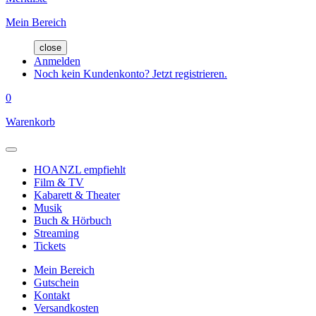
Mein Bereich
close
Anmelden
Noch kein Kundenkonto? Jetzt registrieren.
0
Warenkorb
HOANZL empfiehlt
Film & TV
Kabarett & Theater
Musik
Buch & Hörbuch
Streaming
Tickets
Mein Bereich
Gutschein
Kontakt
Versandkosten