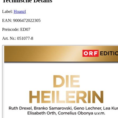
Technische Details
Label:
Hoanzl
EAN:
9006472022305
Preiscode:
ED07
Art. Nr.:
051077-8