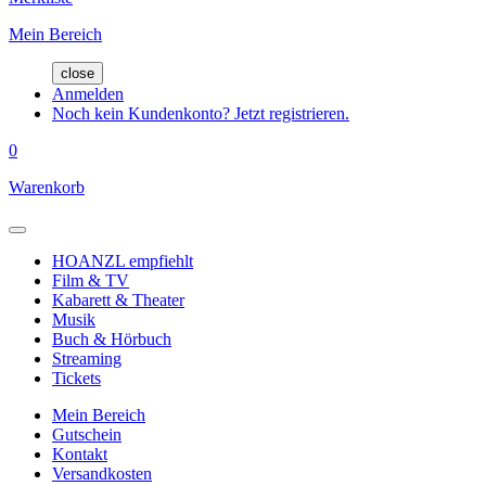
Mein Bereich
close
Anmelden
Noch kein Kundenkonto? Jetzt registrieren.
0
Warenkorb
HOANZL empfiehlt
Film & TV
Kabarett & Theater
Musik
Buch & Hörbuch
Streaming
Tickets
Mein Bereich
Gutschein
Kontakt
Versandkosten