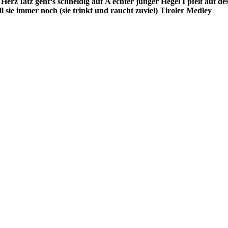
 Herz
Iatz geht‘s schneidig auf
A echter junger Hegel
I pfeif auf d
ll sie immer noch
(sie trinkt und raucht zuviel)
Tiroler Medley