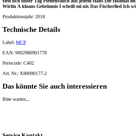
Heit isch unser Tag
Pfeifenrauch aus jedem Haus
Die Hoamat im
Wirtin
A kloans Geheimnis
I scheiß mi nix
Das Fischerlied
Ich wi
Produktionsjahr:
2018
Technische Details
Label:
MCP
EAN:
9002986901778
Preiscode:
C402
Art. Nr.:
X80090177-2
Das könnte Sie auch interessieren
Bitte warten...
Service Kontakt