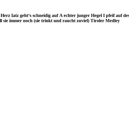
 Herz
Iatz geht‘s schneidig auf
A echter junger Hegel
I pfeif auf d
ll sie immer noch
(sie trinkt und raucht zuviel)
Tiroler Medley