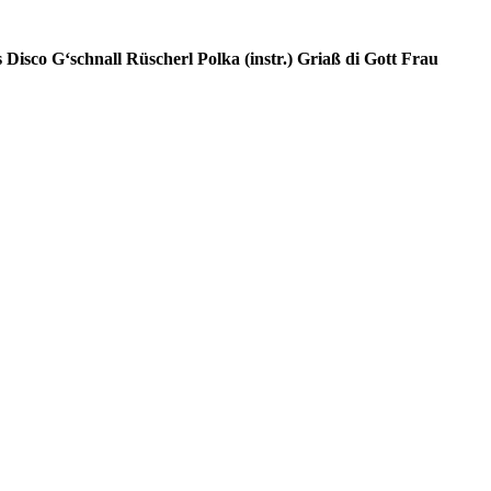
es Disco G‘schnall
Rüscherl Polka (instr.)
Griaß di Gott Frau