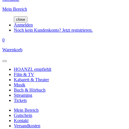
Mein Bereich
close
Anmelden
Noch kein Kundenkonto? Jetzt registrieren.
0
Warenkorb
HOANZL empfiehlt
Film & TV
Kabarett & Theater
Musik
Buch & Hörbuch
Streaming
Tickets
Mein Bereich
Gutschein
Kontakt
Versandkosten