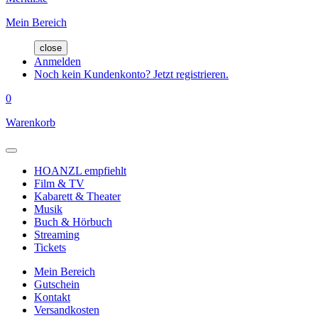
Mein Bereich
close
Anmelden
Noch kein Kundenkonto? Jetzt registrieren.
0
Warenkorb
HOANZL empfiehlt
Film & TV
Kabarett & Theater
Musik
Buch & Hörbuch
Streaming
Tickets
Mein Bereich
Gutschein
Kontakt
Versandkosten