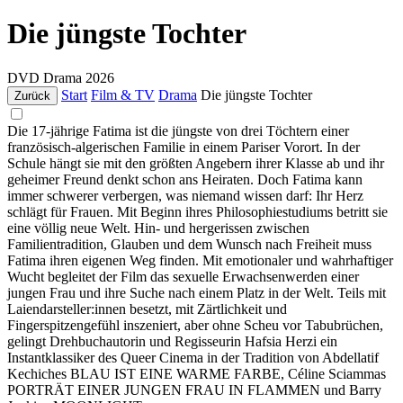
Die jüngste Tochter
DVD
Drama
2026
Start
Film & TV
Drama
Die jüngste Tochter
Zurück
Die 17-jährige Fatima ist die jüngste von drei Töchtern einer
französisch-algerischen Familie in einem Pariser Vorort. In der
Schule hängt sie mit den größten Angebern ihrer Klasse ab und ihr
geheimer Freund denkt schon ans Heiraten. Doch Fatima kann
immer schwerer verbergen, was niemand wissen darf: Ihr Herz
schlägt für Frauen. Mit Beginn ihres Philosophiestudiums betritt sie
eine völlig neue Welt. Hin- und hergerissen zwischen
Familientradition, Glauben und dem Wunsch nach Freiheit muss
Fatima ihren eigenen Weg finden. Mit emotionaler und wahrhaftiger
Wucht begleitet der Film das sexuelle Erwachsenwerden einer
jungen Frau und ihre Suche nach einem Platz in der Welt. Teils mit
Laiendarsteller:innen besetzt, mit Zärtlichkeit und
Fingerspitzengefühl inszeniert, aber ohne Scheu vor Tabubrüchen,
gelingt Drehbuchautorin und Regisseurin Hafsia Herzi ein
Instantklassiker des Queer Cinema in der Tradition von Abdellatif
Kechiches BLAU IST EINE WARME FARBE, Céline Sciammas
PORTRÄT EINER JUNGEN FRAU IN FLAMMEN und Barry