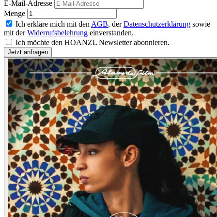
E-Mail-Adresse
Menge
Ich erkläre mich mit den
AGB
, der
Datenschutzerklärung
sowie
mit der
Widerrufsbelehrung
einverstanden.
Ich möchte den HOANZL Newsletter abonnieren.