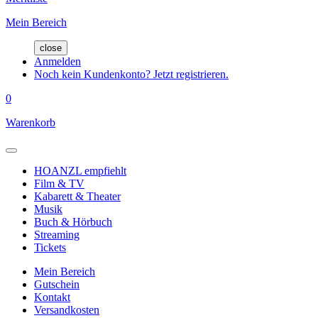
Mein Bereich
close
Anmelden
Noch kein Kundenkonto? Jetzt registrieren.
0
Warenkorb
HOANZL empfiehlt
Film & TV
Kabarett & Theater
Musik
Buch & Hörbuch
Streaming
Tickets
Mein Bereich
Gutschein
Kontakt
Versandkosten