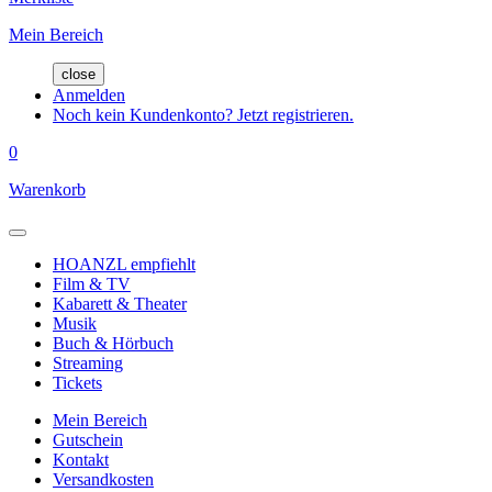
Mein Bereich
close
Anmelden
Noch kein Kundenkonto? Jetzt registrieren.
0
Warenkorb
HOANZL empfiehlt
Film & TV
Kabarett & Theater
Musik
Buch & Hörbuch
Streaming
Tickets
Mein Bereich
Gutschein
Kontakt
Versandkosten