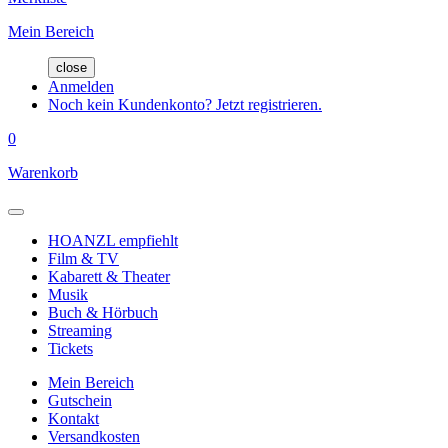
Mein Bereich
close
Anmelden
Noch kein Kundenkonto? Jetzt registrieren.
0
Warenkorb
HOANZL empfiehlt
Film & TV
Kabarett & Theater
Musik
Buch & Hörbuch
Streaming
Tickets
Mein Bereich
Gutschein
Kontakt
Versandkosten