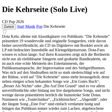
Die Kehrseite (Solo Live)
CD
Pop
2026
Start
Musik
Pop
Die Kehrseite
Zurück
Dota Kehr, alleine mit Akustikgitarre vor Publikum: "Die Kehrseite"
präsentiert 19 wundervolle und originelle Songperlen, viele davon
bisher unveröffentlicht, als CD im Digisleeve mit Booklet sowie als
LP mit bedruckter Innenhülle auf Kleingeldprinzessin. Dota-Fans
wissen es schon lange: Auf ihren Konzerten zeigt sich die Berlinerin
nicht nur als einfühlsame Sängerin und großartie Bandleaderin, sie
ist auch eine echte Meisterin des Entertainments, der
Publikumsansprache, der Improvisation und des Stehgreifhumors.
Was sich auf den Studioalben nicht so stark niederschlägt wie auf
der Bühne, wird auf "Die Kehrseite" umso mehr herausgeholt, denn
neben einigen schon bekannten Songs wie „Ein Gutes Buch“,
„Besser Als Nichts“ oder „Bis Auf Den Grund“ sind es vor allem
unveröffentlichte oder bislang nur live dargebotene Songs, und nicht
wenige davon präsentieren herrlich die humoreske Seite Dotas.
Nummern wie „Tontechniker“, „Eichhörnchen“, „Abgestillt“, oder
der längste Song „Eine Fee“ sind einfach verdammt lustig und
bringen das Publikum immer wieder zum Lachen, abgebrochene