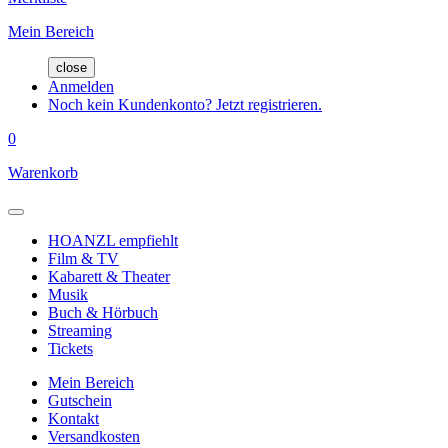
Mein Bereich
close
Anmelden
Noch kein Kundenkonto? Jetzt registrieren.
0
Warenkorb
HOANZL empfiehlt
Film & TV
Kabarett & Theater
Musik
Buch & Hörbuch
Streaming
Tickets
Mein Bereich
Gutschein
Kontakt
Versandkosten