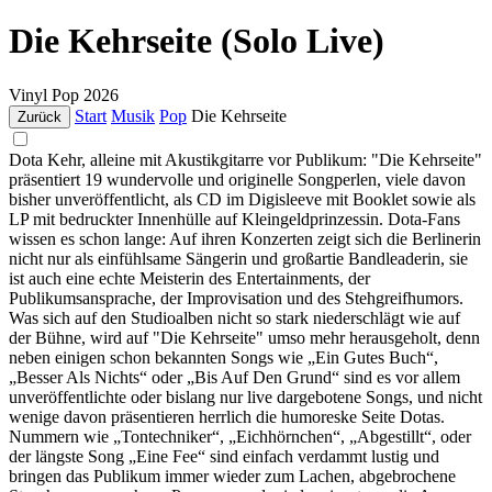
Die Kehrseite (Solo Live)
Vinyl
Pop
2026
Start
Musik
Pop
Die Kehrseite
Zurück
Dota Kehr, alleine mit Akustikgitarre vor Publikum: "Die Kehrseite"
präsentiert 19 wundervolle und originelle Songperlen, viele davon
bisher unveröffentlicht, als CD im Digisleeve mit Booklet sowie als
LP mit bedruckter Innenhülle auf Kleingeldprinzessin. Dota-Fans
wissen es schon lange: Auf ihren Konzerten zeigt sich die Berlinerin
nicht nur als einfühlsame Sängerin und großartie Bandleaderin, sie
ist auch eine echte Meisterin des Entertainments, der
Publikumsansprache, der Improvisation und des Stehgreifhumors.
Was sich auf den Studioalben nicht so stark niederschlägt wie auf
der Bühne, wird auf "Die Kehrseite" umso mehr herausgeholt, denn
neben einigen schon bekannten Songs wie „Ein Gutes Buch“,
„Besser Als Nichts“ oder „Bis Auf Den Grund“ sind es vor allem
unveröffentlichte oder bislang nur live dargebotene Songs, und nicht
wenige davon präsentieren herrlich die humoreske Seite Dotas.
Nummern wie „Tontechniker“, „Eichhörnchen“, „Abgestillt“, oder
der längste Song „Eine Fee“ sind einfach verdammt lustig und
bringen das Publikum immer wieder zum Lachen, abgebrochene