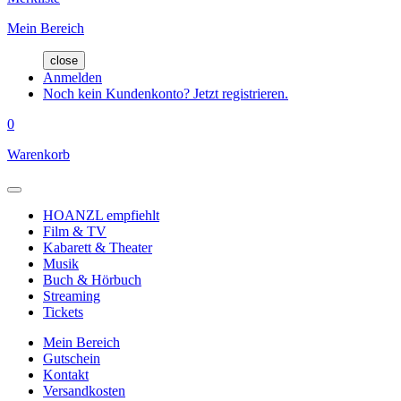
Mein Bereich
close
Anmelden
Noch kein Kundenkonto? Jetzt registrieren.
0
Warenkorb
HOANZL empfiehlt
Film & TV
Kabarett & Theater
Musik
Buch & Hörbuch
Streaming
Tickets
Mein Bereich
Gutschein
Kontakt
Versandkosten