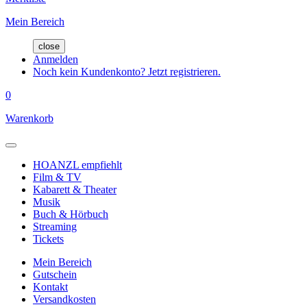
Mein Bereich
close
Anmelden
Noch kein Kundenkonto? Jetzt registrieren.
0
Warenkorb
HOANZL empfiehlt
Film & TV
Kabarett & Theater
Musik
Buch & Hörbuch
Streaming
Tickets
Mein Bereich
Gutschein
Kontakt
Versandkosten