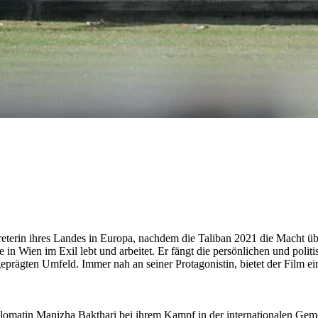
treterin ihres Landes in Europa, nachdem die Taliban 2021 die Macht ü
in Wien im Exil lebt und arbeitet. Er fängt die persönlichen und poli
eprägten Umfeld. Immer nah an seiner Protagonistin, bietet der Film ei
iplomatin Manizha Bakthari bei ihrem Kampf in der internationalen Ge