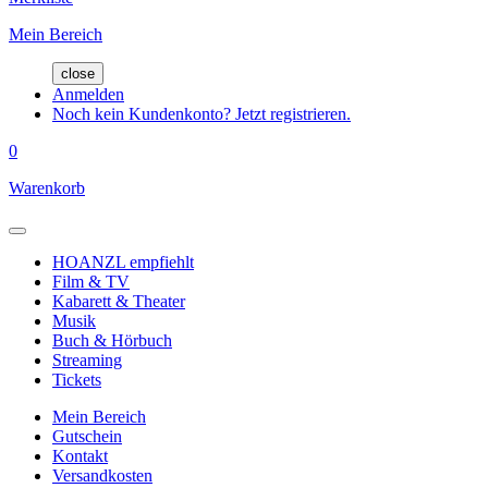
Mein Bereich
close
Anmelden
Noch kein Kundenkonto? Jetzt registrieren.
0
Warenkorb
HOANZL empfiehlt
Film & TV
Kabarett & Theater
Musik
Buch & Hörbuch
Streaming
Tickets
Mein Bereich
Gutschein
Kontakt
Versandkosten