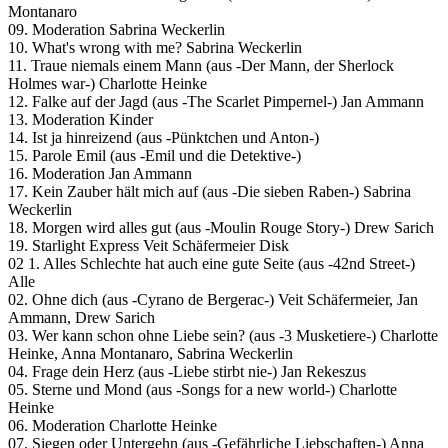
Montanaro
09. Moderation Sabrina Weckerlin
10. What's wrong with me? Sabrina Weckerlin
11. Traue niemals einem Mann (aus -Der Mann, der Sherlock
Holmes war-) Charlotte Heinke
12. Falke auf der Jagd (aus -The Scarlet Pimpernel-) Jan Ammann
13. Moderation Kinder
14. Ist ja hinreizend (aus -Pünktchen und Anton-)
15. Parole Emil (aus -Emil und die Detektive-)
16. Moderation Jan Ammann
17. Kein Zauber hält mich auf (aus -Die sieben Raben-) Sabrina
Weckerlin
18. Morgen wird alles gut (aus -Moulin Rouge Story-) Drew Sarich
19. Starlight Express Veit Schäfermeier Disk
02 1. Alles Schlechte hat auch eine gute Seite (aus -42nd Street-)
Alle
02. Ohne dich (aus -Cyrano de Bergerac-) Veit Schäfermeier, Jan
Ammann, Drew Sarich
03. Wer kann schon ohne Liebe sein? (aus -3 Musketiere-) Charlotte
Heinke, Anna Montanaro, Sabrina Weckerlin
04. Frage dein Herz (aus -Liebe stirbt nie-) Jan Rekeszus
05. Sterne und Mond (aus -Songs for a new world-) Charlotte
Heinke
06. Moderation Charlotte Heinke
07. Siegen oder Untergehn (aus -Gefährliche Liebschaften-) Anna