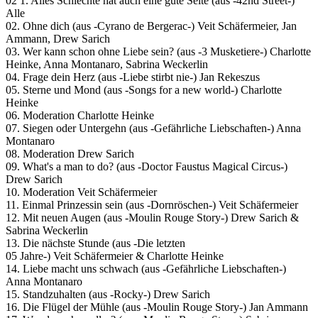
02 1. Alles Schlechte hat auch eine gute Seite (aus -42nd Street-)
Alle
02. Ohne dich (aus -Cyrano de Bergerac-) Veit Schäfermeier, Jan
Ammann, Drew Sarich
03. Wer kann schon ohne Liebe sein? (aus -3 Musketiere-) Charlotte
Heinke, Anna Montanaro, Sabrina Weckerlin
04. Frage dein Herz (aus -Liebe stirbt nie-) Jan Rekeszus
05. Sterne und Mond (aus -Songs for a new world-) Charlotte
Heinke
06. Moderation Charlotte Heinke
07. Siegen oder Untergehn (aus -Gefährliche Liebschaften-) Anna
Montanaro
08. Moderation Drew Sarich
09. What's a man to do? (aus -Doctor Faustus Magical Circus-)
Drew Sarich
10. Moderation Veit Schäfermeier
11. Einmal Prinzessin sein (aus -Dornröschen-) Veit Schäfermeier
12. Mit neuen Augen (aus -Moulin Rouge Story-) Drew Sarich &
Sabrina Weckerlin
13. Die nächste Stunde (aus -Die letzten
05 Jahre-) Veit Schäfermeier & Charlotte Heinke
14. Liebe macht uns schwach (aus -Gefährliche Liebschaften-)
Anna Montanaro
15. Standzuhalten (aus -Rocky-) Drew Sarich
16. Die Flügel der Mühle (aus -Moulin Rouge Story-) Jan Ammann