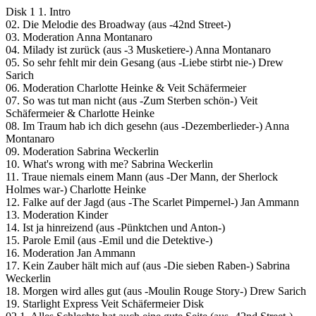
Disk 1 1. Intro
02. Die Melodie des Broadway (aus -42nd Street-)
03. Moderation Anna Montanaro
04. Milady ist zurück (aus -3 Musketiere-) Anna Montanaro
05. So sehr fehlt mir dein Gesang (aus -Liebe stirbt nie-) Drew
Sarich
06. Moderation Charlotte Heinke & Veit Schäfermeier
07. So was tut man nicht (aus -Zum Sterben schön-) Veit
Schäfermeier & Charlotte Heinke
08. Im Traum hab ich dich gesehn (aus -Dezemberlieder-) Anna
Montanaro
09. Moderation Sabrina Weckerlin
10. What's wrong with me? Sabrina Weckerlin
11. Traue niemals einem Mann (aus -Der Mann, der Sherlock
Holmes war-) Charlotte Heinke
12. Falke auf der Jagd (aus -The Scarlet Pimpernel-) Jan Ammann
13. Moderation Kinder
14. Ist ja hinreizend (aus -Pünktchen und Anton-)
15. Parole Emil (aus -Emil und die Detektive-)
16. Moderation Jan Ammann
17. Kein Zauber hält mich auf (aus -Die sieben Raben-) Sabrina
Weckerlin
18. Morgen wird alles gut (aus -Moulin Rouge Story-) Drew Sarich
19. Starlight Express Veit Schäfermeier Disk