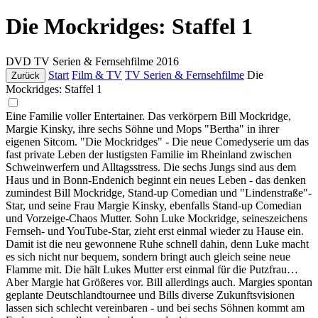
Die Mockridges: Staffel 1
DVD
TV Serien & Fernsehfilme
2016
Start
Film & TV
TV Serien & Fernsehfilme
Die
Zurück
Mockridges: Staffel 1
Eine Familie voller Entertainer. Das verkörpern Bill Mockridge,
Margie Kinsky, ihre sechs Söhne und Mops "Bertha" in ihrer
eigenen Sitcom. "Die Mockridges" - Die neue Comedyserie um das
fast private Leben der lustigsten Familie im Rheinland zwischen
Schweinwerfern und Alltagsstress. Die sechs Jungs sind aus dem
Haus und in Bonn-Endenich beginnt ein neues Leben - das denken
zumindest Bill Mockridge, Stand-up Comedian und "Lindenstraße"-
Star, und seine Frau Margie Kinsky, ebenfalls Stand-up Comedian
und Vorzeige-Chaos Mutter. Sohn Luke Mockridge, seineszeichens
Fernseh- und YouTube-Star, zieht erst einmal wieder zu Hause ein.
Damit ist die neu gewonnene Ruhe schnell dahin, denn Luke macht
es sich nicht nur bequem, sondern bringt auch gleich seine neue
Flamme mit. Die hält Lukes Mutter erst einmal für die Putzfrau…
Aber Margie hat Größeres vor. Bill allerdings auch. Margies spontan
geplante Deutschlandtournee und Bills diverse Zukunftsvisionen
lassen sich schlecht vereinbaren - und bei sechs Söhnen kommt am