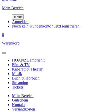
Mein Bereich
close
Anmelden
Noch kein Kundenkonto? Jetzt registrieren.
0
Warenkorb
HOANZL empfiehlt
Film & TV
Kabarett & Theater
Musik
Buch & Hörbuch
Streaming
Tickets
Mein Bereich
Gutschein
Kontakt
Versandkosten