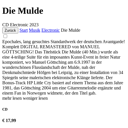
Die Mulde
CD
Electronic
2023
Start
Musik
Electronic
Die Mulde
Zurück
Epochales, lang gesuchtes Standardwerk der deutschen Avantgarde!
Komplett DIGITAL REMASTERED von MANUEL
GÖTTSCHING! Das Titelstück Die Mulde (40 Min.) wurde als
eine 4-teilige Suite für ein imposantes Kunst-Event in freier Natur
komponiert, wo Manuel Göttsching am 6.9.1997 in der
wunderschönen Flusslandschaft der Mulde, nah der
Denkmalschmiede Höfgen bei Leipzig, zu einer Installation von 34
Spiegeln seine malerischen elektronische Klänge lieferte. Der
Bonus-Track HP Little Cry basiert auf einem Thema aus dem Jahre
1981, das Göttsching 2004 um eine Gitarrenmelodie ergänzte und
einem Fan in Norwegen widmete, der den Titel gab.
mehr lesen
weniger lesen
CD
€ 17,99