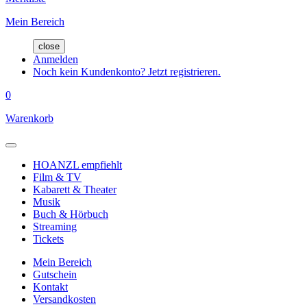
Mein Bereich
close
Anmelden
Noch kein Kundenkonto? Jetzt registrieren.
0
Warenkorb
HOANZL empfiehlt
Film & TV
Kabarett & Theater
Musik
Buch & Hörbuch
Streaming
Tickets
Mein Bereich
Gutschein
Kontakt
Versandkosten