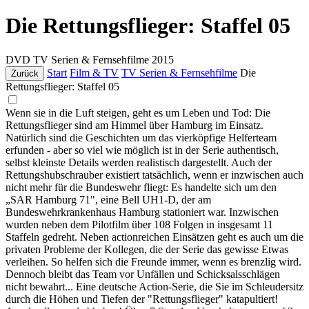
Die Rettungsflieger: Staffel 05
DVD
TV Serien & Fernsehfilme
2015
Start
Film & TV
TV Serien & Fernsehfilme
Die
Zurück
Rettungsflieger: Staffel 05
Wenn sie in die Luft steigen, geht es um Leben und Tod: Die
Rettungsflieger sind am Himmel über Hamburg im Einsatz.
Natürlich sind die Geschichten um das vierköpfige Helferteam
erfunden - aber so viel wie möglich ist in der Serie authentisch,
selbst kleinste Details werden realistisch dargestellt. Auch der
Rettungshubschrauber existiert tatsächlich, wenn er inzwischen auch
nicht mehr für die Bundeswehr fliegt: Es handelte sich um den
„SAR Hamburg 71", eine Bell UH1-D, der am
Bundeswehrkrankenhaus Hamburg stationiert war. Inzwischen
wurden neben dem Pilotfilm über 108 Folgen in insgesamt 11
Staffeln gedreht. Neben actionreichen Einsätzen geht es auch um die
privaten Probleme der Kollegen, die der Serie das gewisse Etwas
verleihen. So helfen sich die Freunde immer, wenn es brenzlig wird.
Dennoch bleibt das Team vor Unfällen und Schicksalsschlägen
nicht bewahrt... Eine deutsche Action-Serie, die Sie im Schleudersitz
durch die Höhen und Tiefen der "Rettungsflieger" katapultiert!