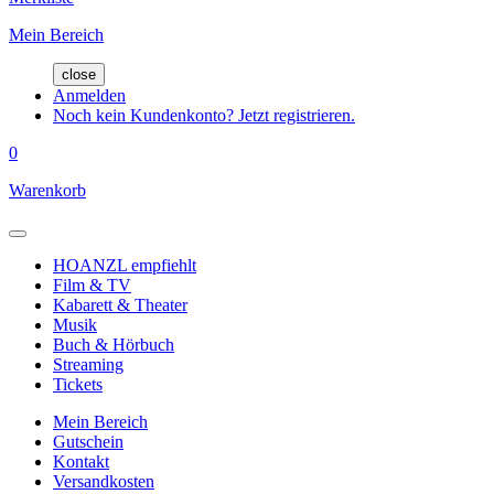
Mein Bereich
close
Anmelden
Noch kein Kundenkonto? Jetzt registrieren.
0
Warenkorb
HOANZL empfiehlt
Film & TV
Kabarett & Theater
Musik
Buch & Hörbuch
Streaming
Tickets
Mein Bereich
Gutschein
Kontakt
Versandkosten